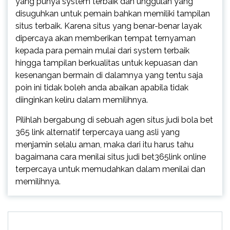
yang punya system terbaik dan unggulan yang
disuguhkan untuk pemain bahkan memiliki tampilan
situs terbaik. Karena situs yang benar-benar layak
dipercaya akan memberikan tempat ternyaman
kepada para pemain mulai dari system terbaik
hingga tampilan berkualitas untuk kepuasan dan
kesenangan bermain di dalamnya yang tentu saja
poin ini tidak boleh anda abaikan apabila tidak
diinginkan keliru dalam memilihnya.
Pilihlah bergabung di sebuah agen situs judi bola bet
365 link alternatif terpercaya uang asli yang
menjamin selalu aman, maka dari itu harus tahu
bagaimana cara menilai situs judi bet365link online
terpercaya untuk memudahkan dalam menilai dan
memilihnya.