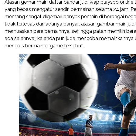
Alasan gemar main daftar bandar judi wap playsbo online 
yang bebas mengatur sendiri permainan selama 24 jam. Perm
memang sangat digemari banyak pemain di berbagai negara
tidak terlepas dari adanya banyak alasan gambar main jud
memuaskan para pemainnya, sehingga patah memilih beralih
ada salahnya jika anda pun juga mencoba memainkannya 
menerus bermain di game tersebut.