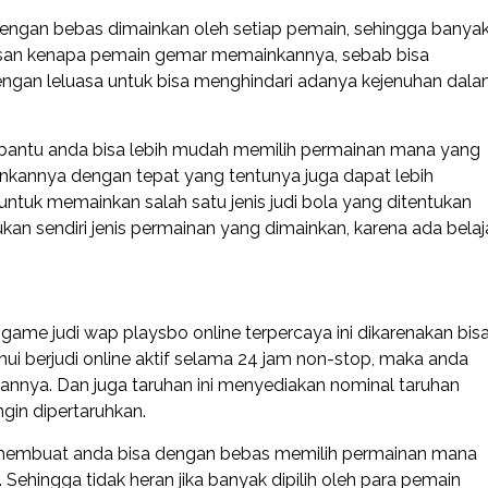
 dengan bebas dimainkan oleh setiap pemain, sehingga banya
 alasan kenapa pemain gemar memainkannya, sebab bisa
 dengan leluasa untuk bisa menghindari adanya kejenuhan dal
antu anda bisa lebih mudah memilih permainan mana yang
nkannya dengan tepat yang tentunya juga dapat lebih
k memainkan salah satu jenis judi bola yang ditentukan
kan sendiri jenis permainan yang dimainkan, karena ada belaj
me judi wap playsbo online terpercaya ini dikarenakan bis
 berjudi online aktif selama 24 jam non-stop, maka anda
nnya. Dan juga taruhan ini menyediakan nominal taruhan
gin dipertaruhkan.
t, membuat anda bisa dengan bebas memilih permainan mana
hingga tidak heran jika banyak dipilih oleh para pemain