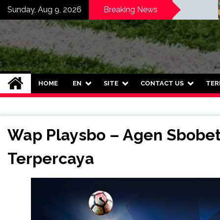
Skip
En Index
Sunday, Aug 9, 2026
Breaking News
to
content
Bosbobet Bandar Ju
HOME
EN
SITE
CONTACT US
TER
Wap Playsbo – Agen Sbobet 
Terpercaya