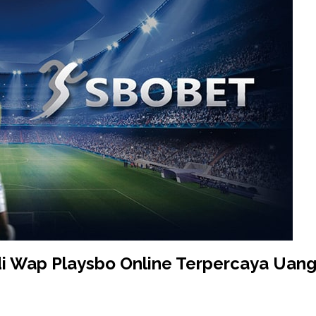
di Wap Playsbo Online Terpercaya Uan