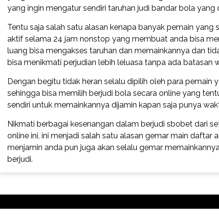
yang ingin mengatur sendiri taruhan judi bandar bola ya
Tentu saja salah satu alasan kenapa banyak pemain yang 
aktif selama 24 jam nonstop yang membuat anda bisa meng
luang bisa mengakses taruhan dan memainkannya dan tid
bisa menikmati perjudian lebih leluasa tanpa ada batasa
Dengan begitu tidak heran selalu dipilih oleh para pemain y
sehingga bisa memilih berjudi bola secara online yang tent
sendiri untuk memainkannya dijamin kapan saja punya wak
Nikmati berbagai kesenangan dalam berjudi sbobet dari seti
online ini, ini menjadi salah satu alasan gemar main daftar
menjamin anda pun juga akan selalu gemar memainkannya
berjudi.