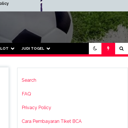
Search
ne Terpercaya
SLOT
JUDI TOGEL
Search
FAQ
Privacy Policy
Cara Pembayaran Tiket BCA