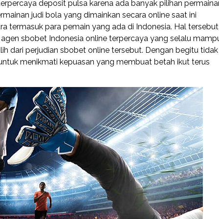
terpercaya deposit pulsa karena ada banyak pilihan permaina
ainan judi bola yang dimainkan secara online saat ini
 termasuk para pemain yang ada di Indonesia. Hal tersebut
i agen sbobet Indonesia online terpercaya yang selalu mamp
 dari perjudian sbobet online tersebut. Dengan begitu tidak
untuk menikmati kepuasan yang membuat betah ikut terus