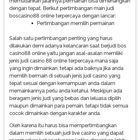
memudahkan jalannya permainan bisa dimenangkan
dengan tepat. Berikut pertimbangan main judi
boscasino88 online terpercaya dengan lancar:
Pertimbangan memilih permainan
Salah satu pertimbangan penting yang harus
dilakukan demi adanya kelancaran saat berjudi bos
casino88 online yaitu jangan asal-asalan memiliki
jenis judi casino 88 online terpercaya mana saja
yang ingin dimainkan, tetapi ada baiknya jika anda
memilih bermain di sebuah jenis judi casino yang
tepat sesuai dengan kemampuan anda dalam
memainkannya perlu anda ketahui. Meskipun ada
beragam jenis judi yang bebas dan leluasa dipilih
maupun dimainkan para pemain, tetapi tidak semua
cocok dimainkan dengan karakter anda.
Oleh karena itu harus bisa mempertimbangkan
dalam memilih sebuah judi live casino yang dapat