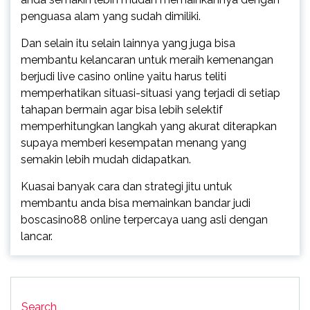
penguasa alam yang sudah dimiliki.
Dan selain itu selain lainnya yang juga bisa
membantu kelancaran untuk meraih kemenangan
berjudi live casino online yaitu harus teliti
memperhatikan situasi-situasi yang terjadi di setiap
tahapan bermain agar bisa lebih selektif
memperhitungkan langkah yang akurat diterapkan
supaya memberi kesempatan menang yang
semakin lebih mudah didapatkan.
Kuasai banyak cara dan strategi jitu untuk
membantu anda bisa memainkan bandar judi
boscasino88 online terpercaya uang asli dengan
lancar.
Search